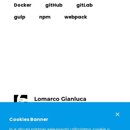
Docker
gitHub
gitLab
gulp
npm
webpack
Cookies Banner
© Copyright 2020 Gianluca Lomarco
Io e alcuni partner selezionati utilizziamo cookie o