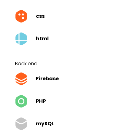
css
html
Back end
Firebase
PHP
mySQL